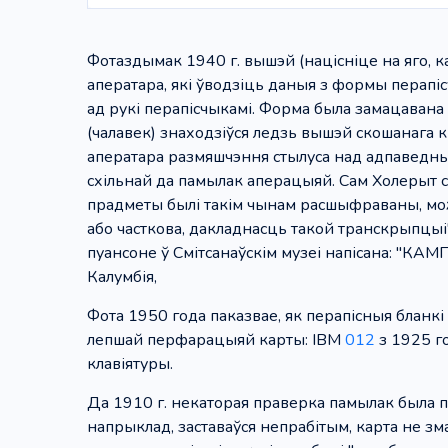
Фотаздымак 1940 г. вышэй (націсніце на яго, 
аператара, які ўводзіць даныя з формы перапіс
ад рукі перапісчыкамі. Форма была замацавана 
(чалавек) знаходзіўся ледзь вышэй скошанага 
аператара размяшчэння стылуса над адпаведным
схільнай да памылак аперацыяй. Сам Холерыт ск
прадметы былі такім чынам расшыфраваны, мо
або часткова, дакладнасць такой транскрыпцыі"
пуансоне ў Смітсанаўскім музеі напісана:
Калумбія,
Фота 1950 года паказвае, як перапісныя бланкі а
лепшай перфарацыяй карты: IBM
012
з 1925 го
клавіятуры.
Да 1910 г. некаторая праверка памылак была пра
напрыклад, заставаўся непрабітым, карта не змаг