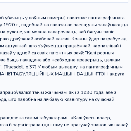
каб убачыць у поўным памеры) паказвае пантаграфічнага
у 1920 г., падобнай на паказанае злева; яны запаўняюцца
на рулоне, які можна паварочваць, каб бягучы запіс
краю драўлянай асабовай панэлі. Кожны ўдар патрабуе ад
 адтулінай, што з'яўляецца працаёмкай, карпатлівай і
азаў у адной са сваіх патэнтных заяў: "Калі розныя
жа быць пажадана або неабходна праверыць, цалкам
. [Truesdell, p.37] У любым выпадку, на пантаграфічным
 "КАМПАНІЯ ТАБУЛЯЦЫЙНЫХ МАШЫН, ВАШЫНГТОН, акруга
працоўваліся такім жа чынам, як і з 1890 года, але з
да, што падобна на лічбавую клавіятуру на сучаснай
ведзена самімі табулятарамі... «Калі ўвесь колер,
ла б зарэгістравацца і таму не прагучаў званок, які чакаў