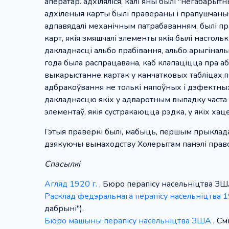
аператар. адхіляліся, калі яны былі "негабарыт
адхіленыя карты былі правераны і прапушчаныя
адпавядалі механічным патрабаванням, былі пр
карт, якія змяшчалі элементы якія былі настоль
дакладнасці альбо прабівання, альбо арыгіналь
года была распрацавана, каб клапаціцца пра а
выкарыстанне картак у канчатковых табліцах
адбракоўвання не толькі няпоўных і дэфектных 
дакладнасцю якіх у адваротным выпадку часта 
элементаў, якія сустракаюцца рэдка, у якіх хац
Гэтыя праверкі былі, мабыць, першым прыклад
дзякуючы вынаходству Холерытам панэлі право
Спасылкі
Агляд 1920 г.
, Бюро перапісу насельніцтва ЗШ
Расклад федэральнага перапісу насельніцтва 1
дабрыні").
Бюро машыны перапісу насельніцтва ЗША
, См