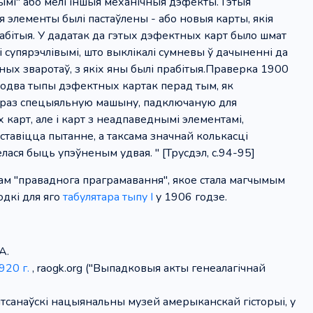
нымі" або мелі іншыя механічныя дэфекты. Гэтыя
 элементы былі пастаўлены - або новыя карты, якія
абітыя. У дадатак да гэтых дэфектных карт было шмат
кі супярэчлівымі, што выклікалі сумневы ў дачыненні да
ных зваротаў, з якіх яны былі прабітыя.Праверка 1900
бодва тыпы дэфектных картак перад тым, як
,праз спецыяльную машыну, падключаную для
карт, але і карт з неадпаведнымі элементамі,
ставіцца пытанне, а таксама значнай колькасці
елася быць упэўненым удвая. " [Трусдэл, с.94-95]
ам "праваднога праграмавання", якое стала магчымым
дкі для яго
табулятара тыпу I
у 1906 годзе.
А.
920 г.
, raogk.org ("Выпадковыя акты генеалагічнай
ітсанаўскі нацыянальны музей амерыканскай гісторыі, у