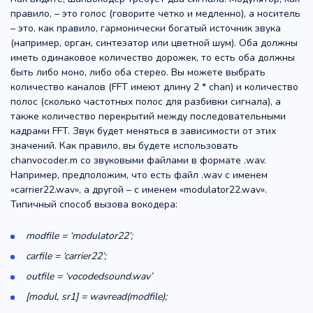
правило, – это голос (говорите четко и медленно), а носитель
– это, как правило, гармонически богатый источник звука
(например, орган, синтезатор или цветной шум). Оба должны
иметь одинаковое количество дорожек, то есть оба должны
быть либо моно, либо оба стерео. Вы можете выбрать
количество каналов (FFT имеют длину 2 * chan) и количество
полос (сколько частотных полос для разбивки сигнала), а
также количество перекрытий между последовательными
кадрами FFT. Звук будет меняться в зависимости от этих
значений. Как правило, вы будете использовать
chanvocoder.m со звуковыми файлами в формате .wav.
Например, предположим, что есть файл .wav с именем
«carrier22.wav», а другой – с именем «modulator22.wav».
Типичный способ вызова вокодера:
modfile = ‘modulator22’;
carfile = ‘carrier22’;
outfile = ‘vocodedsound.wav’
[modul, sr1] = wavread(modfile);