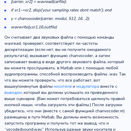
[carrier, sr2] = wavread(carfile);
if sr1~=sr2, disp(‘your sampling rates dont match’); end
y = chanvocoder(carrier, modul, 512, 16, .2);
wavwrite(y,sr1,16,outfile)
Он считывает два звуковых файла с помощью команды
wavread, проверяет, соответствуют ли частоты
дискретизации (если нет, вы не получите ожидаемого
результата), вызывает функцию chanvocoder, а затем
записывает вывод в виде другого звукового файла, который
вы можете прослушивать. в Matlab или с помощью любой
аудиопрограммы, способной воспроизводить файлы .wav. Так
что вы можете проверить, что все работает, вот
вышеупомянутые файлы
носителя
и
модулятора
вместе с
выводом
, который вы должны услышать из приведенного
выше сценария. (Вам может потребоваться щелкнуть правой
кнопкой мыши, чтобы загрузить эти файлы.) После загрузки
убедитесь, что они (вместе с самой функцией chanvocoder.m)
размещены в пути Matlab. Вы должны иметь возможность
запустить программу и получить тот же вывод, что и
“vocodedsound.wav.” Используя разные звуки носителя и