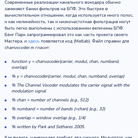
Современные реализации канального вокодера обычно
заменяют банки фильтров на БПФ. Это быстрее в
вычислительном отношении, когда используется много полос,
и как нелинейность, так и низкочастотная фильтрация могут
быть легко выполнены с использованием величины БПФ.
Бёнг Парк запрограммировал это как часть проекта своего
Мастера, и
здесь
появляется код (Matlab). Файл справки для
chanvocoder.m гласит:
function y = chanvocoder(carrier, modul, chan, numband,
overlap)
% y = chanvocoder(carrier, modul, chan, numband, overlap)
% The Channel Vocoder modulates the carrier signal with the
modulation signal
% chan = number of channels (e.g., 512)
% numband = number of bands (<chan) (e.g., 32)
% overlap = window overlap (e.g., 1/4)
% written by Park and Sethares 2005.
Как видите, шанвокодер требует два сигнала. Модулятор, как