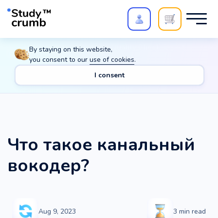
Polish your paper with
Extra Quality Check
. Expert
By staying on this website,
review,
20%
→
10%
you consent to our
use of cookies
.
I consent
Main
Translations
General
Other
Что такое канальный
вокодер?
Что такое канальный
вокодер?
Aug 9, 2023
3
min read