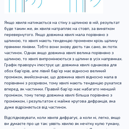
Якщо хвиля натикається на стіну з щілиною в ній, результат
буде таким же, як хвиля натрапляє на стовп, за винятком
перевернутого. Якщо довжина хвилі мала порівняно з
щілиною, то хвилі мають тенденцію променем крізь щілину
прямими лініями. Тобто вони знову діють так само, як потік
частинок. Однак якщо довжина хвилі велика порівняно з
щілиною, то хвилі випромінюються з щілини в усіх напрямках.
Графік праворуч ілюструє це: довжина хвилі однакова для
обох бар’єрів, але лівий бар’єр має відносно великий
проміжок, якийозначає, що довжина хвилі відносно мала в
порівнянні з розривом, тому хвилі мають тенденцію рухатися
вперед, як частинки. Правий бар’єр має набагато менший
проміжок, тому тепер довжина хвилі більша порівняно з
проміжком, і результатом є майже кругова дифракція, яка
дуже відрізняється від частинок.
Відслідковувати, коли хвиля дифрагує, а коли ні, легко, якщо
ви думаєте про це так: уявіть хвилю як нечітку кулю туману,