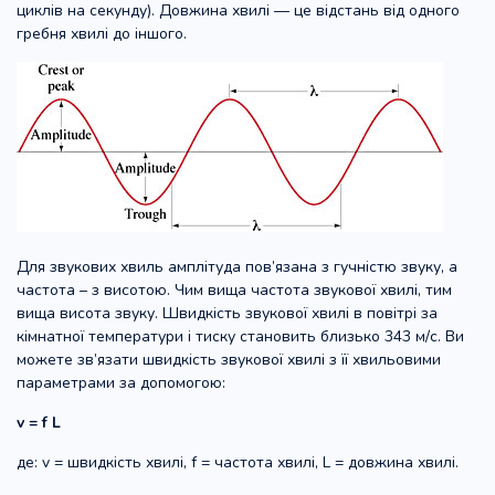
циклів на секунду). Довжина хвилі — це відстань від одного
гребня хвилі до іншого.
Для звукових хвиль амплітуда пов’язана з гучністю звуку, а
частота – з висотою. Чим вища частота звукової хвилі, тим
вища висота звуку. Швидкість звукової хвилі в повітрі за
кімнатної температури і тиску становить близько 343 м/с. Ви
можете зв’язати швидкість звукової хвилі з її хвильовими
параметрами за допомогою:
v = f L
де: v = швидкість хвилі, f = частота хвилі, L = довжина хвилі.