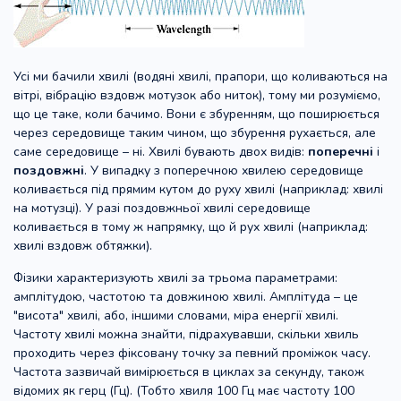
Усі ми бачили хвилі (водяні хвилі, прапори, що коливаються на
вітрі, вібрацію вздовж мотузок або ниток), тому ми розуміємо,
що це таке, коли бачимо. Вони є збуренням, що поширюється
через середовище таким чином, що збурення рухається, але
саме середовище – ні. Хвилі бувають двох видів:
поперечні
і
поздовжні
. У випадку з поперечною хвилею середовище
коливається під прямим кутом до руху хвилі (наприклад: хвилі
на мотузці). У разі поздовжньої хвилі середовище
коливається в тому ж напрямку, що й рух хвилі (наприклад:
хвилі вздовж обтяжки).
Фізики характеризують хвилі за трьома параметрами:
амплітудою, частотою та довжиною хвилі. Амплітуда – це
"висота" хвилі, або, іншими словами, міра енергії хвилі.
Частоту хвилі можна знайти, підрахувавши, скільки хвиль
проходить через фіксовану точку за певний проміжок часу.
Частота зазвичай вимірюється в циклах за секунду, також
відомих як герц (Гц). (Тобто хвиля 100 Гц має частоту 100