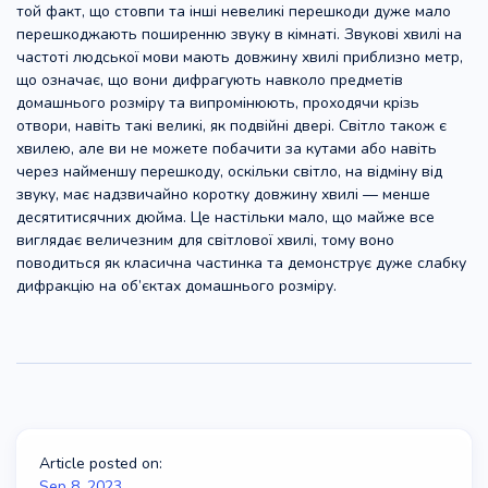
той факт, що стовпи та інші невеликі перешкоди дуже мало
перешкоджають поширенню звуку в кімнаті. Звукові хвилі на
частоті людської мови мають довжину хвилі приблизно метр,
що означає, що вони дифрагують навколо предметів
домашнього розміру та випромінюють, проходячи крізь
отвори, навіть такі великі, як подвійні двері. Світло також є
хвилею, але ви не можете побачити за кутами або навіть
через найменшу перешкоду, оскільки світло, на відміну від
звуку, має надзвичайно коротку довжину хвилі — менше
десятитисячних дюйма. Це настільки мало, що майже все
виглядає величезним для світлової хвилі, тому воно
поводиться як класична частинка та демонструє дуже слабку
дифракцію на об’єктах домашнього розміру.
Article posted on:
Sep 8, 2023