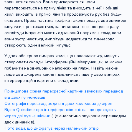
залишатися такою. Вона прискорюється, коли
перетворюється на пряму лінію та виходить з неї, і обидві
хвилі виходять із прямої лінії та продовжують рух без будь-
яких змін. Права частина графіка також показує два хвильові
імпульси, що стикаються, за винятком того, що цього разу
амплітуди імпульсів мають однаковий напрямок, тому, коли
вони зустрічаються, амплітуди додаються та тимчасово
створюють один великий імпульс.
У двох або трьох вимірах хвилі, що накладаються, можуть
створювати складні інтерференційні візерунки, як це можна
побачити на хвильових малюнках на пляжі. Навіть маючи
лише два джерела хвиль і дивлячись лише у двох вимірах,
інтерференційні картини є складними.
Принципова схема перехресної картини звукових перешкод
від двох гучномовців
Фотографії перешкод води від двох хвильових джерел
Відео Quicktime про інтерференцію світла, що проходить
через дві вузькі щілини.
(Це аналогічно звуковим перешкодам
двох динаміків).
Фото води, що дифрагує через маленький отвір
.