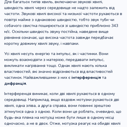
Для багатьох типів хвиль, включаючи звукові хвилі,
швидкість хвилі через середовище не надто залежить від
частоти. Звукові хвилі високої та низької частоти рухаються в
повітрі майже з однаковою швидкістю, тобто звук туби чи
собачого свистка поширюється зі швидкістю приблизно 343
м/с. Оскільки швидкість звуку постійна, наведене вище
рівняння означає, що висока частота завжди передбачає
коротку довжину хвилі звуку, і навпаки.
Усі хвилі несуть енергію та імпульс, як і частинки. Вони
можуть взаємодіяти з матерією, передавати імпульс,
викликати нагрівання тощо. Однак хвилі мають кілька
властивостей, які значно відрізняються від властивостей
частинок. Найважливішими з них є
інтерференція
та
дифракція
.
Інтерференція виникає, коли дві хвилі рухаються в одному
середовищі. Наприклад, якщо вздовж мотузки рухаються дві
хвилі, одна зліва, а друга справа, вони повинні зрештою
зіткнутися одна з одною. Коли вони це роблять, очевидно, що
будь-яка пляма на мотузці може бути лише в одному місці
одночасно, а не в двох. Отже, мотузка реагує на обидві хвилі