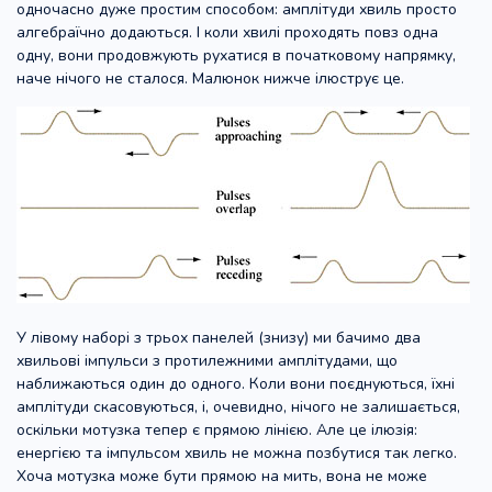
одночасно дуже простим способом: амплітуди хвиль просто
алгебраїчно додаються. І коли хвилі проходять повз одна
одну, вони продовжують рухатися в початковому напрямку,
наче нічого не сталося. Малюнок нижче ілюструє це.
У лівому наборі з трьох панелей (знизу) ми бачимо два
хвильові імпульси з протилежними амплітудами, що
наближаються один до одного. Коли вони поєднуються, їхні
амплітуди скасовуються, і, очевидно, нічого не залишається,
оскільки мотузка тепер є прямою лінією. Але це ілюзія:
енергією та імпульсом хвиль не можна позбутися так легко.
Хоча мотузка може бути прямою на мить, вона не може