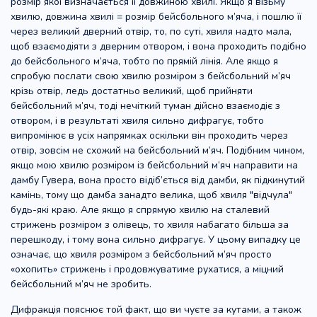
розмір якої визначається її довжиною хвилі. Якщо я візьму
хвилю, довжина хвилі = розмір бейсбольного м’яча, і пошлю її
через великий дверний отвір, то, по суті, хвиля надто мала,
щоб взаємодіяти з дверним отвором, і вона проходить подібно
до бейсбольного м’яча, тобто по прямій лінія. Але якщо я
спробую послати свою хвилю розміром з бейсбольний м’яч
крізь отвір, ледь достатньо великий, щоб прийняти
бейсбольний м’яч, тоді нечіткий туман дійсно взаємодіє з
отвором, і в результаті хвиля сильно дифрагує, тобто
випромінює в усіх напрямках оскільки він проходить через
отвір, зовсім не схожий на бейсбольний м’яч. Подібним чином,
якщо мою хвилю розміром із бейсбольний м’яч направити на
дамбу Гувера, вона просто відіб’ється від дамби, як підкинутий
камінь, тому що дамба занадто велика, щоб хвиля "відчула"
будь-які краю. Але якщо я спрямую хвилю на сталевий
стрижень розміром з олівець, то хвиля набагато більша за
перешкоду, і тому вона сильно дифрагує. У цьому випадку це
означає, що хвиля розміром з бейсбольний м’яч просто
«охопить» стрижень і продовжуватиме рухатися, а міцний
бейсбольний м’яч не зробить.
Дифракція пояснює той факт, що ви чуєте за кутами, а також