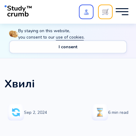
Polish your paper with
Extra Quality Check
. Expert
By staying on this website,
review,
20%
→
10%
you consent to our
use of cookies
.
I consent
Main
Translations
General
Other
Хвилі
Хвилі
Sep 2, 2024
6
min read