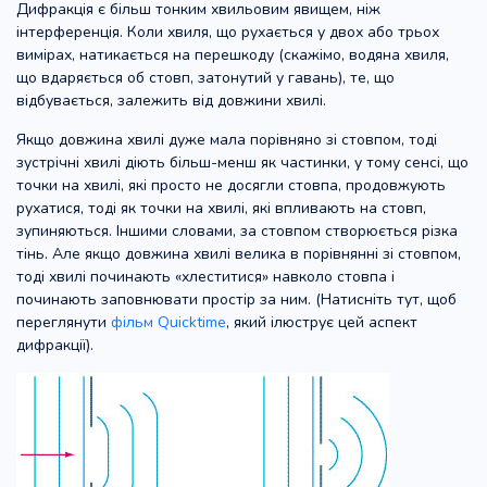
Дифракція є більш тонким хвильовим явищем, ніж
інтерференція. Коли хвиля, що рухається у двох або трьох
вимірах, натикається на перешкоду (скажімо, водяна хвиля,
що вдаряється об стовп, затонутий у гавань), те, що
відбувається, залежить від довжини хвилі.
Якщо довжина хвилі дуже мала порівняно зі стовпом, тоді
зустрічні хвилі діють більш-менш як частинки, у тому сенсі, що
точки на хвилі, які просто не досягли стовпа, продовжують
рухатися, тоді як точки на хвилі, які впливають на стовп,
зупиняються. Іншими словами, за стовпом створюється різка
тінь. Але якщо довжина хвилі велика в порівнянні зі стовпом,
тоді хвилі починають «хлеститися» навколо стовпа і
починають заповнювати простір за ним. (Натисніть тут, щоб
переглянути
фільм Quicktime
, який ілюструє цей аспект
дифракції).